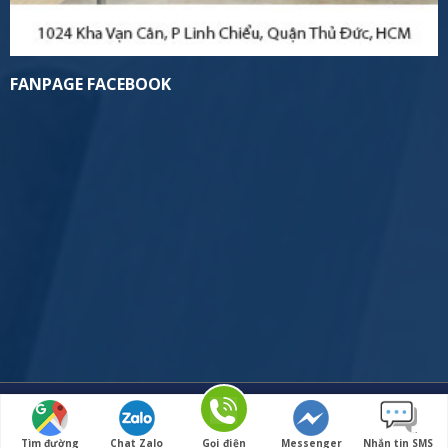
FANPAGE FACEBOOK
Hotline tư vấn 24/7 :
0933686151
Copyright 2026 © Macweb.vn
Tìm đường
Chat Zalo
Gọi điện
Messenger
Nhắn tin SMS