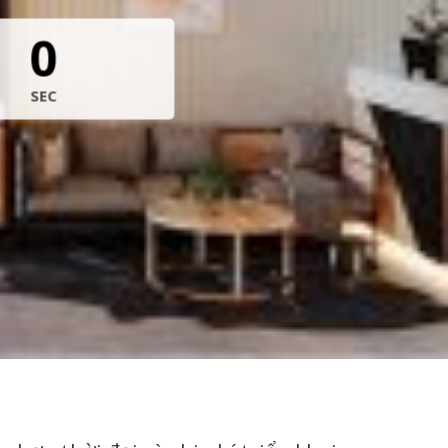
0
SEC
U