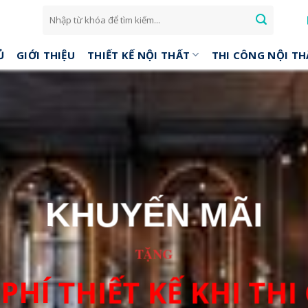
Ủ
GIỚI THIỆU
THIẾT KẾ NỘI THẤT
THI CÔNG NỘI TH
KHUYẾN MÃI
TẶNG
PHÍ THIẾT KẾ KHI TH