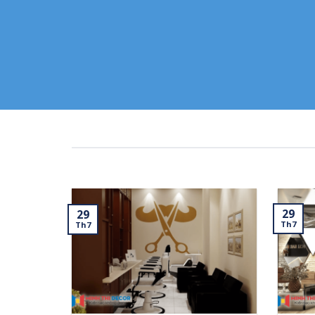
29
29
Th7
Th7