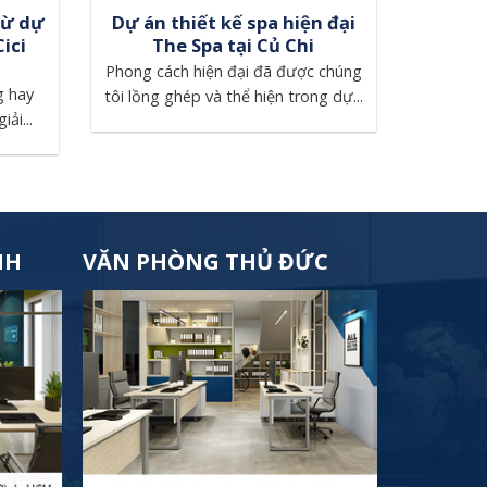
từ dự
Dự án thiết kế spa hiện đại
Cici
The Spa tại Củ Chi
Phong cách hiện đại đã được chúng
g hay
tôi lồng ghép và thể hiện trong dự...
ải...
NH
VĂN PHÒNG THỦ ĐỨC