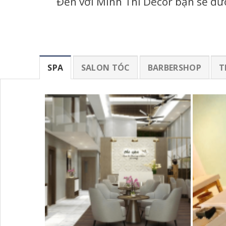
Đến với Minh Thi Decor bạn sẽ được
SPA
SALON TÓC
BARBERSHOP
T