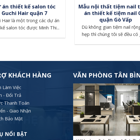
 án thiết kế salon tóc
Mẫu nội thất tiệm nail 
Guchi Hair quận 7
án thiết kế tiệm nail 
quận Gò Vấp
 Hair là một trong các dự án
Dù không gian tiệm nail rộn
 kế salon tóc được Minh Thi...
hẹp thì chúng tôi sẽ đều có gi
RỢ KHÁCH HÀNG
VĂN PHÒNG TÂN BÌ
h Làm Việc
 - Đổi Trả
ức Thanh Toán
ển - Giao Nhận
ch Bảo Mật
Ụ NỔI BẬT