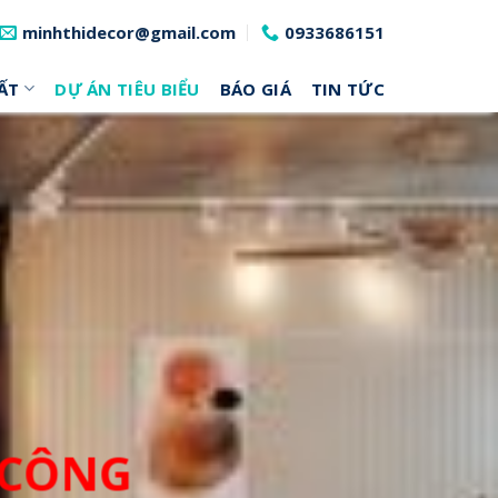
minhthidecor@gmail.com
0933686151
ẤT
DỰ ÁN TIÊU BIỂU
BÁO GIÁ
TIN TỨC
I CÔNG