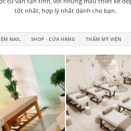
 tư vấn tận tình, với những mẫu thiết kế đẹp,
tốt nhất, hợp lý nhất dành cho bạn.
IỆM NAIL
SHOP - CỬA HÀNG
THẨM MỸ VIỆN