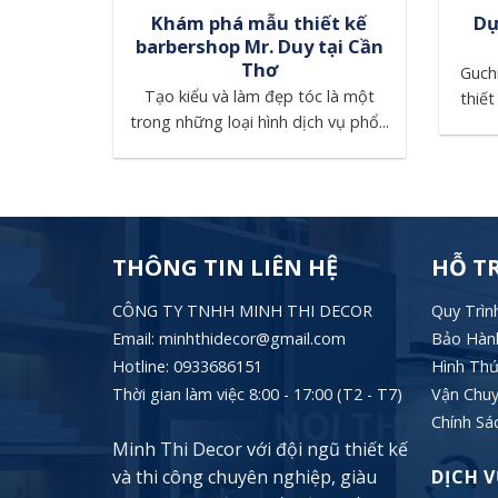
thất văn
Khám phá mẫu thiết kế
Dự
a tại
barbershop Mr. Duy tại Cần
Thơ
Guchi
Decor sẽ
Tạo kiểu và làm đẹp tóc là một
thiết
 dự án...
trong những loại hình dịch vụ phổ...
THÔNG TIN LIÊN HỆ
HỖ T
CÔNG TY TNHH MINH THI DECOR
Quy Trìn
Email: minhthidecor@gmail.com
Bảo Hành
Hotline:
0933686151
Hình Th
Thời gian làm việc 8:00 - 17:00 (T2 - T7)
Vận Chuy
Chính Sá
Minh Thi Decor với đội ngũ thiết kế
và thi công chuyên nghiệp, giàu
DỊCH V