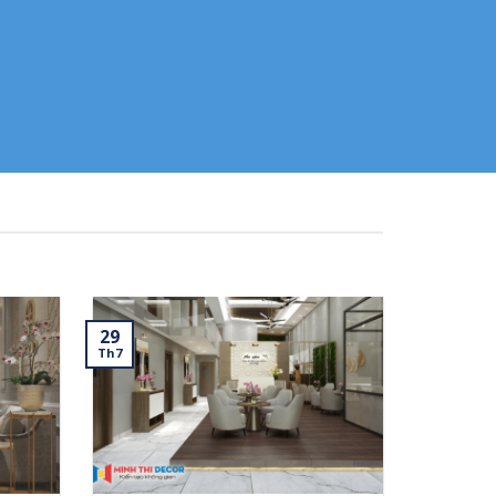
29
Th7